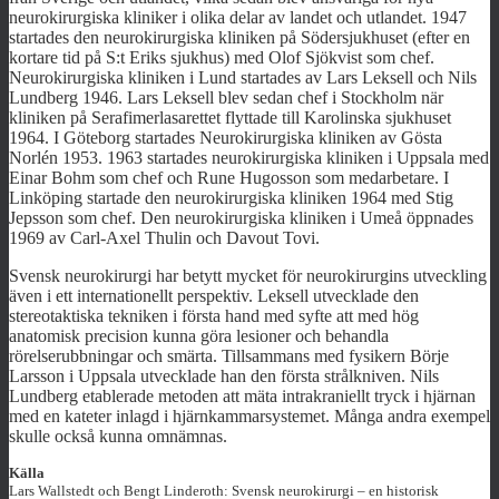
neurokirurgiska kliniker i olika delar av landet och utlandet. 1947
startades den neurokirurgiska kliniken på Södersjukhuset (efter en
kortare tid på S:t Eriks sjukhus) med Olof Sjökvist som chef.
Neurokirurgiska kliniken i Lund startades av Lars Leksell och Nils
Lundberg 1946. Lars Leksell blev sedan chef i Stockholm när
kliniken på Serafimerlasarettet flyttade till Karolinska sjukhuset
1964. I Göteborg startades Neurokirurgiska kliniken av Gösta
Norlén 1953. 1963 startades neurokirurgiska kliniken i Uppsala med
Einar Bohm som chef och Rune Hugosson som medarbetare. I
Linköping startade den neurokirurgiska kliniken 1964 med Stig
Jepsson som chef. Den neurokirurgiska kliniken i Umeå öppnades
1969 av Carl-Axel Thulin och Davout Tovi.
Svensk neurokirurgi har betytt mycket för neurokirurgins utveckling
även i ett internationellt perspektiv. Leksell utvecklade den
stereotaktiska tekniken i första hand med syfte att med hög
anatomisk precision kunna göra lesioner och behandla
rörelserubbningar och smärta. Tillsammans med fysikern Börje
Larsson i Uppsala utvecklade han den första strålkniven. Nils
Lundberg etablerade metoden att mäta intrakraniellt tryck i hjärnan
med en kateter inlagd i hjärnkammarsystemet. Många andra exempel
skulle också kunna omnämnas.
Källa
Lars Wallstedt och Bengt Linderoth: Svensk neurokirurgi – en historisk