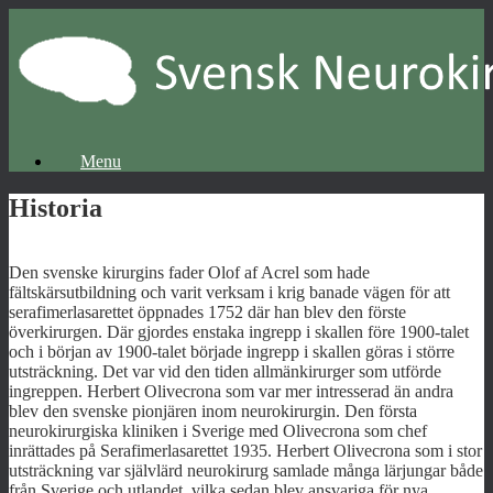
Menu
Historia
Den svenske kirurgins fader Olof af Acrel som hade
fältskärsutbildning och varit verksam i krig banade vägen för att
serafimerlasarettet öppnades 1752 där han blev den förste
överkirurgen. Där gjordes enstaka ingrepp i skallen före 1900-talet
och i början av 1900-talet började ingrepp i skallen göras i större
utsträckning. Det var vid den tiden allmänkirurger som utförde
ingreppen. Herbert Olivecrona som var mer intresserad än andra
blev den svenske pionjären inom neurokirurgin. Den första
neurokirurgiska kliniken i Sverige med Olivecrona som chef
inrättades på Serafimerlasarettet 1935. Herbert Olivecrona som i stor
utsträckning var självlärd neurokirurg samlade många lärjungar både
från Sverige och utlandet, vilka sedan blev ansvariga för nya