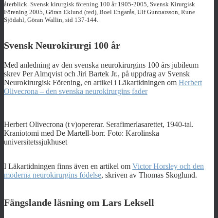
återblick. Svensk kirurgisk förening 100 år 1905-2005, Svensk Kirurgisk
Förening 2005, Göran Eklund (red), Boel Engarås, Ulf Gunnarsson, Rune
Sjödahl, Göran Wallin, sid 137-144.
Svensk Neurokirurgi 100 år
Med anledning av den svenska neurokirurgins 100 års jubileum
skrev Per Almqvist och Jiri Bartek Jr., på uppdrag av Svensk
Neurokirurgisk Förening, en artikel i Läkartidningen om
Herbert
Olivecrona – den svenska neurokirurgins fader
Herbert Olivecrona (t v)opererar. Serafimerlasarettet, 1940-tal.
Kraniotomi med De Martell-borr. Foto: Karolinska
universitetssjukhuset
I Läkartidningen finns även en artikel om
Victor Horsley och den
moderna neurokirurgins födelse
, skriven av Thomas Skoglund.
Fängslande läsning om Lars Leksell